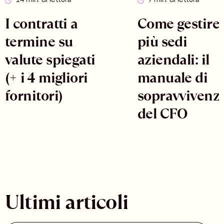
14 min. di lettura
7 min. di lettura
I contratti a
Come gestire
termine su
più sedi
valute spiegati
aziendali: il
(+ i 4 migliori
manuale di
fornitori)
sopravvivenz
del CFO
Ultimi articoli