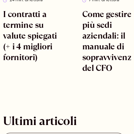
14 min. di lettura
7 min. di lettura
I contratti a
Come gestire
termine su
più sedi
valute spiegati
aziendali: il
(+ i 4 migliori
manuale di
fornitori)
sopravvivenz
del CFO
Ultimi articoli