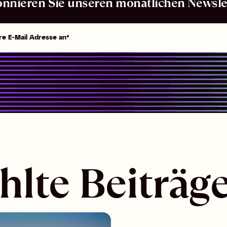
nnieren Sie unseren monatlichen Newsle
lte Beiträg