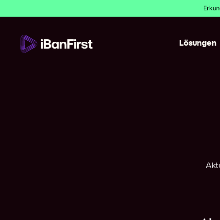
Erkun
Lösungen
Tausend
haben si
entschi
Finden 
warum
Akt