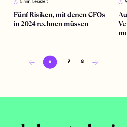
5 min. Lesezeit
9
Fünf Risiken, mit denen CFOs
Au
in 2024 rechnen müssen
Ve
mo
7
8
6