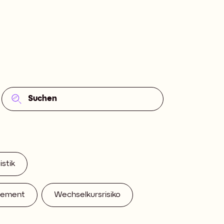
stik
gement
Wechselkursrisiko