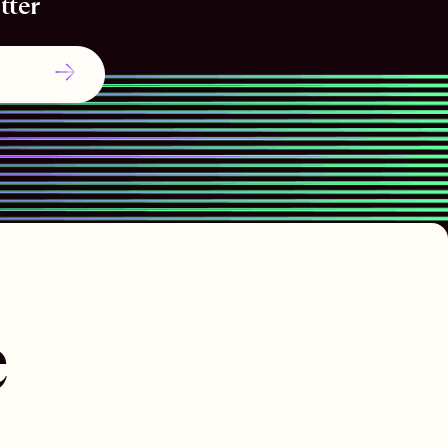
tter
e