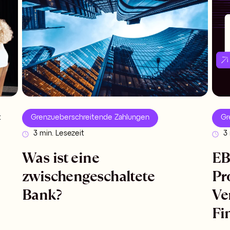
t
Grenzueberschreitende Zahlungen
Gr
3 min. Lesezeit
3 
Was ist eine
EB
zwischengeschaltete
Pr
Bank?
Ve
Fi