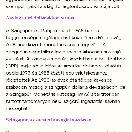
szempontjából a világ 10. legfontosabb valutája volt.
A szingapúri dollár akkor és most
A Szingapúr és Malajzia között 1965-ben aláírt
függetlenségi megállapodást követően a két ország
és Brunei közötti monetáris unió megszűnt. A
szingapúri szigetállam így elkezdte kibocsátani a saját
valutáját. A szingapúri dollárt kezdetben a brit fonthoz
(GBP), majd rövid időre az amerikai dollárhoz, később
pedig 1973 és 1985 között egy valutakosárhoz
rögzítették.
Az 1980-as évek óta többé-kevésbé
szabadon mozog a szingapúri dollár a devizapiacon, de
a Szingapúri Monetáris Hatóság (MAS) által titokban
tartott tartományon belül szigorú ingadozási sávban
mozoghat.
Szingapúr, a csúcstechnológiai gazdaság