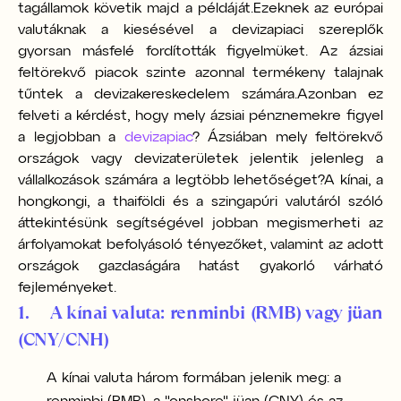
tagállamok követik majd a példáját.
Ezeknek az európai
valutáknak a kiesésével a devizapiaci szereplők
gyorsan másfelé fordították figyelmüket. Az ázsiai
feltörekvő piacok szinte azonnal termékeny talajnak
tűntek a devizakereskedelem számára.
Azonban ez
felveti a kérdést, hogy mely ázsiai pénznemekre figyel
a legjobban a
devizapiac
? Ázsiában mely feltörekvő
országok vagy devizaterületek jelentik jelenleg a
vállalkozások számára a legtöbb lehetőséget?
A kínai, a
hongkongi, a thaiföldi és a szingapúri valutáról szóló
áttekintésünk segítségével jobban megismerheti az
árfolyamokat befolyásoló tényezőket, valamint az adott
országok gazdaságára hatást gyakorló várható
fejleményeket.
1. A kínai valuta: renminbi (RMB) vagy jüan
(CNY/CNH)
A kínai valuta három formában jelenik meg: a