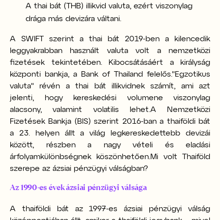
A thai bát (THB) illikvid valuta, ezért viszonylag
drága más devizára váltani.
A SWIFT szerint a thai bát 2019-ben a kilencedik
leggyakrabban használt valuta volt a nemzetközi
fizetések tekintetében. Kibocsátásáért a királyság
központi bankja, a Bank of Thailand felelős.
"Egzotikus
valuta" révén a thai bát illikvidnek számít, ami azt
jelenti, hogy kereskedési volumene viszonylag
alacsony, valamint volatilis lehet.
A Nemzetközi
Fizetések Bankja (BIS) szerint 2016-ban a thaiföldi bát
a 23. helyen állt a világ legkereskedettebb devizái
között, részben a nagy vételi és eladási
árfolyamkülönbségnek köszönhetően.
Mi volt Thaiföld
szerepe az ázsiai pénzügyi válságban?
Az 1990-es évek ázsiai pénzügyi válsága
A thaiföldi bát az 1997-es ázsiai pénzügyi válság