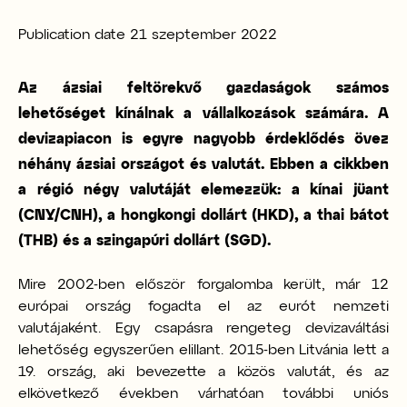
Publication date
21 szeptember 2022
Az ázsiai feltörekvő gazdaságok számos
lehetőséget kínálnak a vállalkozások számára. A
devizapiacon is egyre nagyobb érdeklődés övez
néhány ázsiai országot és valutát. Ebben a cikkben
a régió négy valutáját elemezzük: a kínai jüant
(CNY/CNH), a hongkongi dollárt (HKD), a thai bátot
(THB) és a szingapúri dollárt (SGD).
Mire 2002-ben először forgalomba került, már 12
európai ország fogadta el az eurót nemzeti
valutájaként. Egy csapásra rengeteg devizaváltási
lehetőség egyszerűen elillant. 2015-ben Litvánia lett a
19. ország, aki bevezette a közös valutát, és az
elkövetkező években várhatóan további uniós