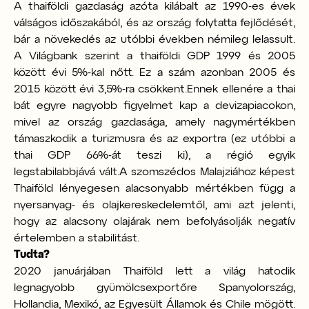
A thaiföldi gazdaság azóta kilábalt az 1990-es évek
válságos időszakából, és az ország folytatta fejlődését,
bár a növekedés az utóbbi években némileg lelassult.
A Világbank szerint a thaiföldi GDP 1999 és 2005
között évi 5%-kal nőtt. Ez a szám azonban 2005 és
2015 között évi 3,5%-ra csökkent.
Ennek ellenére a thai
bát egyre nagyobb figyelmet kap a devizapiacokon,
mivel az ország gazdasága, amely nagymértékben
támaszkodik a turizmusra és az exportra (ez utóbbi a
thai GDP 66%-át teszi ki), a régió egyik
legstabilabbjává vált.
A szomszédos Malajziához képest
Thaiföld lényegesen alacsonyabb mértékben függ a
nyersanyag- és olajkereskedelemtől, ami azt jelenti,
hogy az alacsony olajárak nem befolyásolják negatív
értelemben a stabilitást.
Tudta?
2020 januárjában Thaiföld lett a világ hatodik
legnagyobb gyümölcsexportőre Spanyolország,
Hollandia, Mexikó, az Egyesült Államok és Chile mögött.