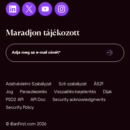
Maradjon tájékozott
Adatvédelmi Szabályzat
Süti szabályzat
ÁSZF
Jog
Panaszkezelés
Visszaélés-bejelentés
Díjak
PSD2 API
API Doc
Security acknowledgments
Security Policy
© iBanFirst.com 2026