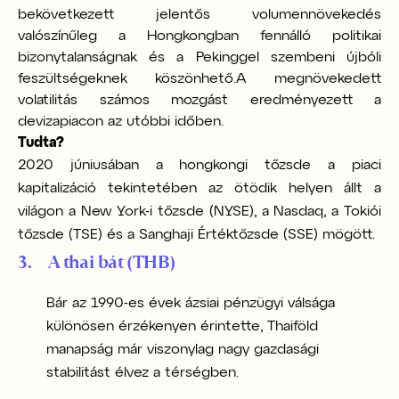
bekövetkezett jelentős volumennövekedés
valószínűleg a Hongkongban fennálló politikai
bizonytalanságnak és a Pekinggel szembeni újbóli
feszültségeknek köszönhető.
A megnövekedett
volatilitás számos mozgást eredményezett a
devizapiacon az utóbbi időben.
Tudta?
2020 júniusában a hongkongi tőzsde a piaci
kapitalizáció tekintetében az ötödik helyen állt a
világon a New York-i tőzsde (NYSE), a Nasdaq, a Tokiói
tőzsde (TSE) és a Sanghaji Értéktőzsde (SSE) mögött.
3. A thai bát (THB)
Bár az 1990-es évek ázsiai pénzügyi válsága
különösen érzékenyen érintette, Thaiföld
manapság már viszonylag nagy gazdasági
stabilitást élvez a térségben.