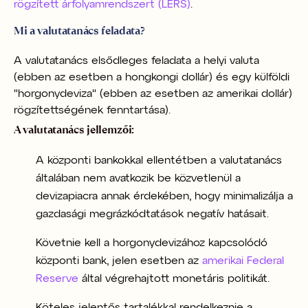
rögzített árfolyamrendszert (LERS)
.
Mi a valutatanács feladata?
A valutatanács elsődleges feladata a helyi valuta
(ebben az esetben a hongkongi dollár) és egy külföldi
"horgonydeviza" (ebben az esetben az amerikai dollár)
rögzítettségének fenntartása).
A valutatanács jellemzői:
A központi bankokkal ellentétben a valutatanács
általában nem avatkozik be közvetlenül a
devizapiacra annak érdekében, hogy minimalizálja a
gazdasági megrázkódtatások negatív hatásait.
Követnie kell a horgonydevizához kapcsolódó
központi bank, jelen esetben az
amerikai Federal
Reserve
által végrehajtott monetáris politikát.
Köteles jelentős tartalékkal rendelkeznie a