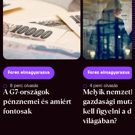
Forex elmagyarazva
Forex elmagyarazva
8 perc olvasás
4 perc olvasás
A G7-országok
Melyik nemzetk
pénznemei és amiért
gazdasági muta
fontosak
kell figyelni a d
világában?