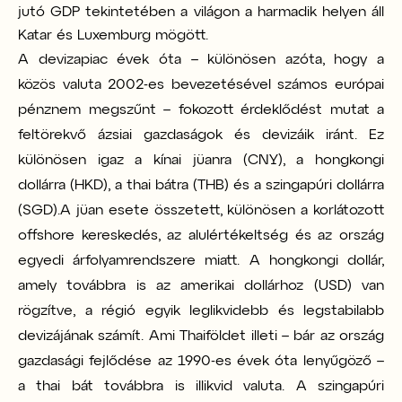
jutó GDP tekintetében a világon a harmadik helyen áll
Katar és Luxemburg mögött.
A devizapiac évek óta – különösen azóta, hogy a
közös valuta 2002-es bevezetésével számos európai
pénznem megszűnt – fokozott érdeklődést mutat a
feltörekvő ázsiai gazdaságok és devizáik iránt. Ez
különösen igaz a kínai jüanra (CNY), a hongkongi
dollárra (HKD), a thai bátra (THB) és a szingapúri dollárra
(SGD).
A jüan esete összetett, különösen a korlátozott
offshore kereskedés, az alulértékeltség és az ország
egyedi árfolyamrendszere miatt. A hongkongi dollár,
amely továbbra is az amerikai dollárhoz (USD) van
rögzítve, a régió egyik leglikvidebb és legstabilabb
devizájának számít. Ami Thaiföldet illeti – bár az ország
gazdasági fejlődése az 1990-es évek óta lenyűgöző –
a thai bát továbbra is illikvid valuta. A szingapúri