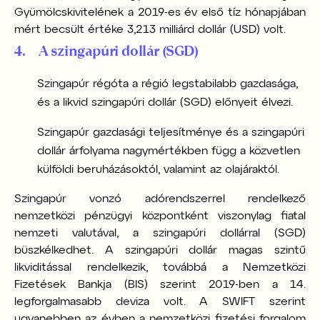
Gyümölcskivitelének a 2019-es év első tíz hónapjában
mért becsült értéke 3,213 milliárd dollár (USD) volt.
4. A szingapúri dollár (SGD)
Szingapúr régóta a régió legstabilabb gazdasága,
és a likvid szingapúri dollár (SGD) előnyeit élvezi.
Szingapúr gazdasági teljesítménye és a szingapúri
dollár árfolyama nagymértékben függ a közvetlen
külföldi beruházásoktól, valamint az olajáraktól.
Szingapúr vonzó adórendszerrel rendelkező
nemzetközi pénzügyi központként viszonylag fiatal
nemzeti valutával, a szingapúri dollárral (SGD)
büszkélkedhet. A szingapúri dollár magas szintű
likviditással rendelkezik, továbbá a Nemzetközi
Fizetések Bankja (BIS) szerint 2019-ben a 14.
legforgalmasabb deviza volt. A SWIFT szerint
ugyanebben az évben a nemzetközi fizetési forgalom