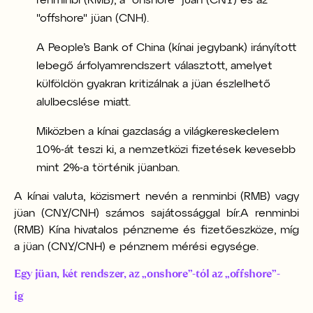
renminbi (RMB), a "onshore" jüan (CNY) és az
"offshore" jüan (CNH).
A People’s Bank of China (kínai jegybank) irányított
lebegő árfolyamrendszert választott, amelyet
külföldön gyakran kritizálnak a jüan észlelhető
alulbecslése miatt.
Miközben a kínai gazdaság a világkereskedelem
10%-át teszi ki, a nemzetközi fizetések kevesebb
mint 2%-a történik jüanban.
A kínai valuta, közismert nevén a renminbi (RMB) vagy
jüan (CNY/CNH) számos sajátossággal bír.
A renminbi
(RMB) Kína hivatalos pénzneme és fizetőeszköze, míg
a jüan (CNY/CNH) e pénznem mérési egysége.
Egy jüan, két rendszer, az „onshore”-tól az „offshore”-
ig