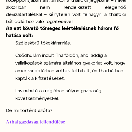
középpontjában állt, amikor a thaiföldi jegybank – mivel
akkoriban nem rendelkezett elegendő
devizatartalékkal – kénytelen volt felhagyni a thaiföldi
bát dollárhoz való rögzítésével.
Az ezt követő tömeges leértékelésnek három fő
hatása volt:
Széleskörű tőkekiáramlás.
Csődhullám indult Thaiföldön, ahol addig a
vállalkozások számára általános gyakorlat volt, hogy
amerikai dollárban vettek fel hitelt, és thai bátban
kapták a kifizetéseket.
Lavinahatás a régióban súlyos gazdasági
következményekkel.
De mi történt azóta?
A thai gazdaság fellendülése