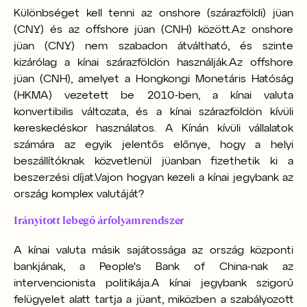
Különbséget kell tenni az onshore (szárazföldi) jüan
(CNY) és az offshore jüan (CNH) között.
Az onshore
jüan (CNY) nem szabadon átváltható, és szinte
kizárólag a kínai szárazföldön használják.
Az offshore
jüan (CNH), amelyet a Hongkongi Monetáris Hatóság
(HKMA) vezetett be 2010-ben, a kínai valuta
konvertibilis változata, és a kínai szárazföldön kívüli
kereskedéskor használatos. A Kínán kívüli vállalatok
számára az egyik jelentős előnye, hogy a helyi
beszállítóknak közvetlenül jüanban fizethetik ki a
beszerzési díjat.
Vajon hogyan kezeli a kínai jegybank az
ország komplex valutáját?
Irányított lebegő árfolyamrendszer
A kínai valuta másik sajátossága az ország központi
bankjának, a People's Bank of China-nak az
intervencionista politikája.
A kínai jegybank szigorú
felügyelet alatt tartja a jüant, miközben a szabályozott