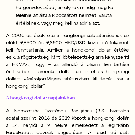
horgonydevizából, amelynek mindig meg kell
felelnie az általa kibocsátott nemzeti valuta
értékének, vagy meg kell haladnia azt.
A 2000-es évek óta a hongkongi valutatanácsnak az
előírt 7,7500 és 7,8500 HKD/USD közötti árfolyamot
kell fenntartania. Amikor a hongkongi dollár értéke
esik, a rögzítettség iránti kötelezettség arra kényszeríti
a HKMA-t, hogy – az állandó árfolyam fenntartása
érdekében – amerikai dollárt adjon el és hongkongi
dollárt vásároljon.
Milyen státuszban áll tehát ma a
hongkongi dollár?
A hongkongi dollár napjainkban
A Nemzetközi Fizetések Bankjának (BIS) hivatalos
adatai szerint 2016 és 2019 között a hongkongi dollár
a 14. helyről a 9. helyre emelkedett a leginkább
kereskedett devizák rangsorában. A rövid idő alatt