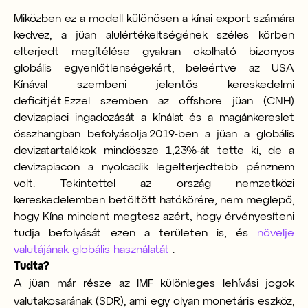
Miközben ez a modell különösen a kínai export számára
kedvez, a jüan alulértékeltségének széles körben
elterjedt megítélése gyakran okolható bizonyos
globális egyenlőtlenségekért, beleértve az USA
Kínával szembeni jelentős kereskedelmi
deficitjét.
Ezzel szemben az offshore jüan (CNH)
devizapiaci ingadozását a kínálat és a magánkereslet
összhangban befolyásolja.
2019-ben a jüan a globális
devizatartalékok mindössze 1,23%-át tette ki, de a
devizapiacon a nyolcadik legelterjedtebb pénznem
volt. Tekintettel az ország nemzetközi
kereskedelemben betöltött hatókörére, nem meglepő,
hogy Kína mindent megtesz azért, hogy érvényesíteni
tudja befolyását ezen a területen is, és
növelje
valutájának globális használatát
.
Tudta?
A jüan már része az IMF különleges lehívási jogok
valutakosarának (SDR), ami egy olyan monetáris eszköz,