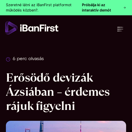
Szeretné látni az iBanFirst platformot
Próbálja ki az
működés közben?.
interaktív demót
6 perc olvasás
Erősödő devizák
Ázsiában – érdemes
rájuk figyelni