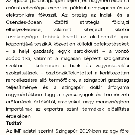
Szingapúr gazdasága igen fejlett, és nagymértékben a
csúcstechnológiai exportra, például a vegyiparra és az
elektronikára fókuszál. Az ország az Indiai- és a
Csendes-óceán közötti stratégiai földrajzi
elhelyezkedése, valamint kiterjedt kikötői
tevékenysége többek között az olajfinomító ipar
központjává teszik.
A közvetlen külföldi befektetéseket
– a helyi gazdaság egyik sarokkövét – a vonzó
adópolitika, valamint a magasan képzett szolgáltatói
szektor -– különösen a banki és vagyonkezelési
szolgáltatások – ösztönzik.
Tekintettel a korlátozottan
rendelkezésre álló termőföldre, a szingapúri gazdaság
teljesítménye és a szingapúri dollár árfolyama
nagymértékben függ a nyersanyagok és természeti
erőforrások értékétől, amelyeket nagy mennyiségben
importálnak az exportra szánt termékek előállítása
érdekében.
Tudta?
Az IMF adatai szerint Szingapúr 2019-ben az egy főre