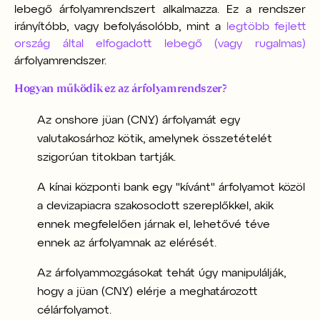
lebegő árfolyamrendszert alkalmazza. Ez a rendszer
irányítóbb, vagy befolyásolóbb, mint a
legtöbb fejlett
ország által elfogadott lebegő (vagy rugalmas)
árfolyamrendszer.
Hogyan működik ez az árfolyamrendszer?
Az onshore jüan (CNY) árfolyamát egy
valutakosárhoz kötik, amelynek összetételét
szigorúan titokban tartják.
A kínai központi bank egy "kívánt" árfolyamot közöl
a devizapiacra szakosodott szereplőkkel, akik
ennek megfelelően járnak el, lehetővé téve
ennek az árfolyamnak az elérését.
Az árfolyammozgásokat tehát úgy manipulálják,
hogy a jüan (CNY) elérje a meghatározott
célárfolyamot.