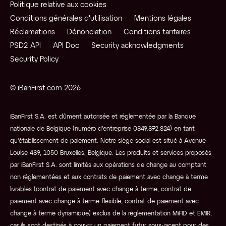
Politique relative aux cookies
Conditions générales d'utilisation
Mentions légales
Réclamations
Dénonciation
Conditions tarifaires
PSD2 API
API Doc
Security acknowledgments
Security Policy
© iBanFirst.com 2026
iBanFirst S.A. est dûment autorisée et réglementée par la Banque
nationale de Belgique (numéro d’entreprise 0849.872.824) en tant
qu'établissement de paiement. Notre siège social est situé à Avenue
Louise 489, 1050 Bruxelles, Belgique. Les produits et services proposés
par iBanFirst S.A. sont limités aux opérations de change au comptant
non réglementées et aux contrats de paiement avec change à terme
livrables (contrat de paiement avec change à terme, contrat de
paiement avec change à terme flexible, contrat de paiement avec
change à terme dynamique) exclus de la réglementation MiFID et EMIR,
car ils sont destinés à couvrir un paiement futur sous-jacent pour des