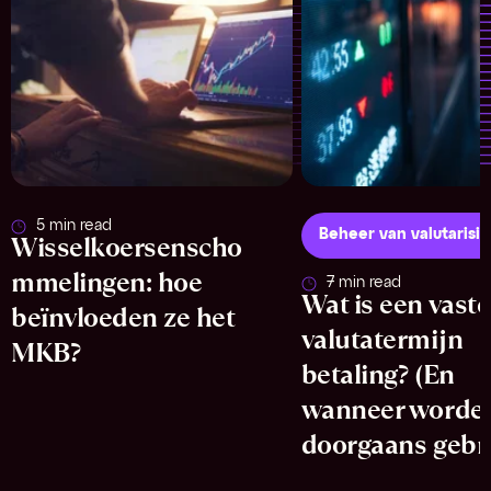
5 min read
Beheer van valutarisic
Wisselkoersenscho
mmelingen: hoe
7 min read
Wat is een vaste
beïnvloeden ze het
valutatermijn
MKB?
betaling? (En
wanneer worde
doorgaans gebr