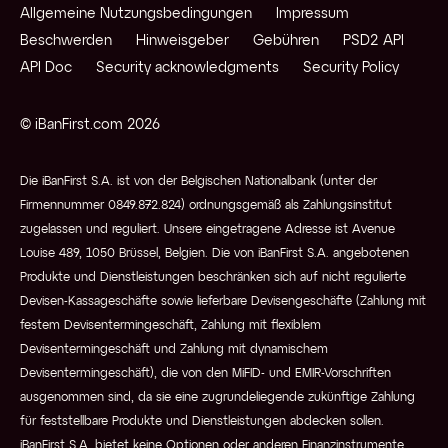
Allgemeine Nutzungsbedingungen
Impressum
Beschwerden
Hinweisgeber
Gebühren
PSD2 API
API Doc
Security acknowledgments
Security Policy
© iBanFirst.com 2026
Die iBanFirst S.A. ist von der Belgischen Nationalbank (unter der
Firmennummer 0849.872.824) ordnungsgemäß als Zahlungsinstitut
zugelassen und reguliert. Unsere eingetragene Adresse ist Avenue
Louise 489, 1050 Brüssel, Belgien. Die von iBanFirst S.A. angebotenen
Produkte und Dienstleistungen beschränken sich auf nicht regulierte
Devisen-Kassageschäfte sowie lieferbare Devisengeschäfte (Zahlung mit
festem Devisentermingeschäft, Zahlung mit flexiblem
Devisentermingeschäft und Zahlung mit dynamischem
Devisentermingeschäft), die von den MiFID- und EMIR-Vorschriften
ausgenommen sind, da sie eine zugrundeliegende zukünftige Zahlung
für feststellbare Produkte und Dienstleistungen abdecken sollen.
iBanFirst S.A. bietet keine Optionen oder anderen Finanzinstrumente