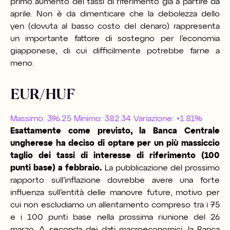
primo aumento dei tassi di riferimento già a partire da
aprile. Non è da dimenticare che la debolezza dello
yen (dovuta al basso costo del denaro) rappresenta
un importante fattore di sostegno per l’economia
giapponese, di cui difficilmente potrebbe farne a
meno.
EUR/HUF
Massimo: 396.25 Minimo: 382.34 Variazione: +1.81%
Esattamente come previsto, la Banca Centrale
ungherese ha deciso di optare per un più massiccio
taglio dei tassi di interesse di riferimento (100
punti base) a febbraio.
La pubblicazione del prossimo
rapporto sull’inflazione dovrebbe avere una forte
influenza sull’entità delle manovre future, motivo per
cui non escludiamo un allentamento compreso tra i 75
e i 100 punti base nella prossima riunione del 26
marzo. A seconda dei dati macroeconomici, la Banca